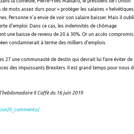
ans la comédie, Pierre-Yves Maillard, le président de l’Union
s de mots assez durs pour « protéger les salaires » helvétiques
s. Personne n’a envie de voir son salaire baisser. Mais il oubl
a perte d’emploi. Dans ce cas, les indemnités de chômage
nt une baisse de revenu de 20 à 30%. Or un accès compromis
en condamnerait à terme des milliers d’emplois.
es 27 une communauté de destin qui devrait lui faire éviter de
ces des impuissants Brexiters. Il est grand temps pour nous d
l’hebdomadaire Il Caffè du 16 juin 2019
ction/il_commento/