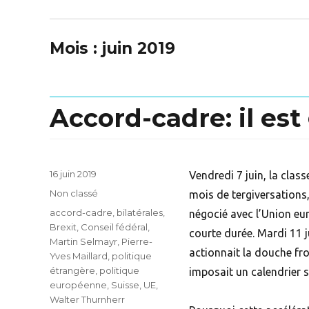
Mois :
juin 2019
Accord-cadre: il es
Posted
16 juin 2019
Vendredi 7 juin, la clas
on
Categories
Non classé
mois de tergiversations,
Tags
accord-cadre
,
bilatérales
,
négocié avec l’Union eu
Brexit
,
Conseil fédéral
,
courte durée. Mardi 11 j
Martin Selmayr
,
Pierre-
actionnait la douche fro
Yves Maillard
,
politique
étrangère
,
politique
imposait un calendrier str
européenne
,
Suisse
,
UE
,
Walter Thurnherr