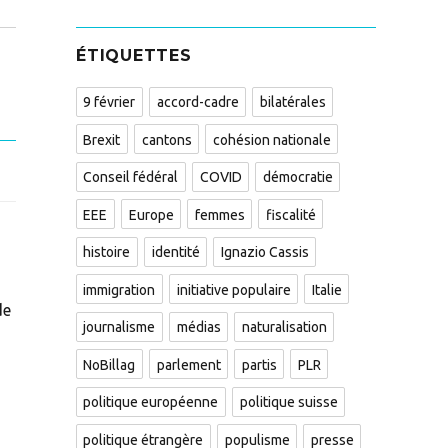
ÉTIQUETTES
9 février
accord-cadre
bilatérales
Brexit
cantons
cohésion nationale
Conseil fédéral
COVID
démocratie
EEE
Europe
femmes
fiscalité
histoire
identité
Ignazio Cassis
immigration
initiative populaire
Italie
de
journalisme
médias
naturalisation
NoBillag
parlement
partis
PLR
politique européenne
politique suisse
politique étrangère
populisme
presse