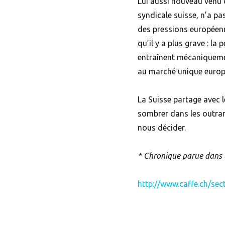
Lui aussi nouveau venu d
syndicale suisse, n’a pa
des pressions européenne
qu’il y a plus grave : l
entraînent mécaniqueme
au marché unique europé
La Suisse partage avec l
sombrer dans les outran
nous décider.
* Chronique parue dans 
http://www.caffe.ch/se