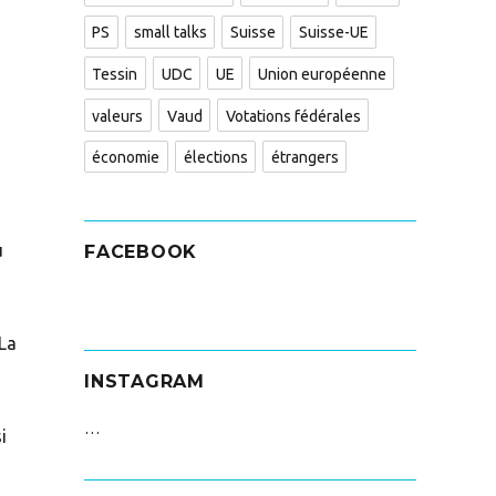
PS
small talks
Suisse
Suisse-UE
Tessin
UDC
UE
Union européenne
valeurs
Vaud
Votations fédérales
économie
élections
étrangers
u
FACEBOOK
 La
INSTAGRAM
…
i