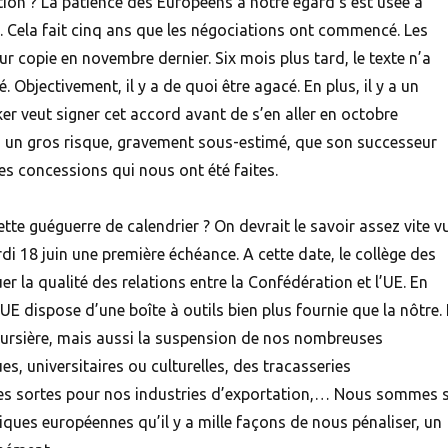
tion ? La patience des Européens à notre égard s’est usée à
. Cela fait cinq ans que les négociations ont commencé. Les
r copie en novembre dernier. Six mois plus tard, le texte n’a
 Objectivement, il y a de quoi être agacé. En plus, il y a un
er veut signer cet accord avant de s’en aller en octobre
y a un gros risque, gravement sous-estimé, que son successeur
es concessions qui nous ont été faites.
te guéguerre de calendrier ? On devrait le savoir assez vite v
di 18 juin une première échéance. A cette date, le collège des
r la qualité des relations entre la Confédération et l’UE. En
’UE dispose d’une boîte à outils bien plus fournie que la nôtre.
ursière, mais aussi la suspension de nos nombreuses
es, universitaires ou culturelles, des tracasseries
es sortes pour nos industries d’exportation,… Nous sommes s
iques européennes qu’il y a mille façons de nous pénaliser, un