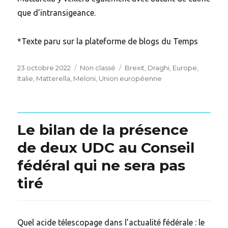
que d’intransigeance.
*Texte paru sur la plateforme de blogs du Temps
Posted
Categories
Tags
23 octobre 2022
Non classé
Brexit
,
Draghi
,
Europe
,
on
Italie
,
Matterella
,
Meloni
,
Union européenne
Le bilan de la présence
de deux UDC au Conseil
fédéral qui ne sera pas
tiré
Quel acide télescopage dans l’actualité fédérale : le