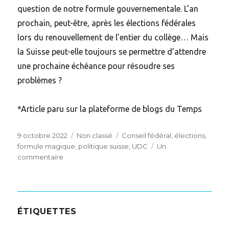
question de notre formule gouvernementale. L’an
prochain, peut-être, après les élections fédérales
lors du renouvellement de l’entier du collège… Mais
la Suisse peut-elle toujours se permettre d’attendre
une prochaine échéance pour résoudre ses
problèmes ?
*Article paru sur la plateforme de blogs du Temps
Posted
Categories
Tags
9 octobre 2022
Non classé
Conseil fédéral
,
élections
,
on
formule magique
,
politique suisse
,
UDC
Un
sur
commentaire
Le
bilan
de
la
présence
ÉTIQUETTES
de