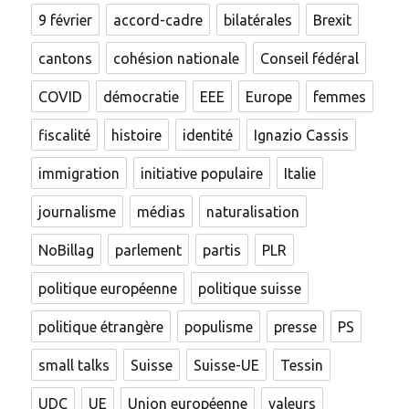
deux
9 février
accord-cadre
bilatérales
Brexit
UDC
au
cantons
cohésion nationale
Conseil fédéral
Conseil
fédéral
COVID
démocratie
EEE
Europe
femmes
qui
ne
fiscalité
histoire
identité
Ignazio Cassis
sera
pas
immigration
initiative populaire
Italie
tiré
journalisme
médias
naturalisation
NoBillag
parlement
partis
PLR
politique européenne
politique suisse
politique étrangère
populisme
presse
PS
small talks
Suisse
Suisse-UE
Tessin
UDC
UE
Union européenne
valeurs