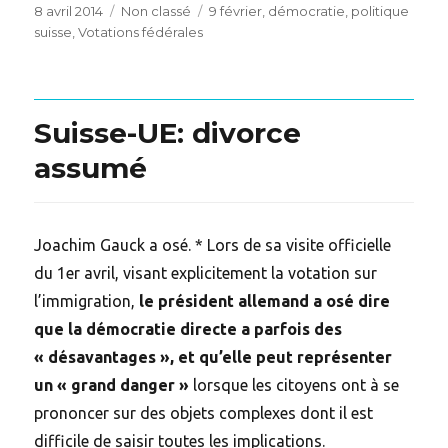
Posted
Categories
Tags
8 avril 2014
Non classé
9 février
,
démocratie
,
politique
on
suisse
,
Votations fédérales
Suisse-UE: divorce
assumé
Joachim Gauck a osé. * Lors de sa visite officielle
du 1er avril, visant explicitement la votation sur
l’immigration,
le président allemand a osé dire
que la démocratie directe a parfois des
« désavantages », et qu’elle peut représenter
un « grand danger »
lorsque les citoyens ont à se
prononcer sur des objets complexes dont il est
difficile de saisir toutes les implications.