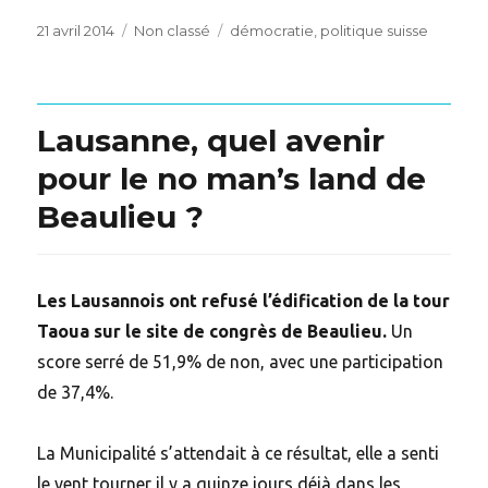
Posted
Categories
Tags
21 avril 2014
Non classé
démocratie
,
politique suisse
on
Lausanne, quel avenir
pour le no man’s land de
Beaulieu ?
Les Lausannois ont refusé l’édification de la tour
Taoua sur le site de congrès de Beaulieu.
Un
score serré de 51,9% de non, avec une participation
de 37,4%.
La Municipalité s’attendait à ce résultat, elle a senti
le vent tourner il y a quinze jours déjà dans les