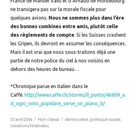
France de Manuel Valls et d’Arnaud de Montebourg
ne transigera pas sur la morale fiscale pour
quelques avions.
Nous ne sommes plus dans l’ère
des bonnes combines entre amis, plutôt celle
des règlements de compte
. Si les Suisses crashent
les Gripen, ils devront en assumer les conséquences.
Mais il est vrai que nous sous-traitons déjà une
partie de notre police du ciel à nos voisins en
dehors des heures de bureau…
*Chronique parue en italien dans le
Caffè.
http://www.caffe.ch/stories/il_punto/46609_a
d_ogni_voto_popolare_serve_un_piano_b/
Posted
Categories
Tags
13 avril 2014
Non classé
démocratie
,
politique suisse
,
on
Votations fédérales