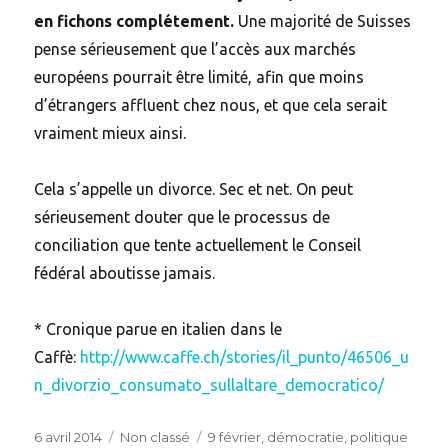
en fichons complétement.
Une majorité de Suisses
pense sérieusement que l’accès aux marchés
européens pourrait être limité, afin que moins
d’étrangers affluent chez nous, et que cela serait
vraiment mieux ainsi.
Cela s’appelle un divorce. Sec et net. On peut
sérieusement douter que le processus de
conciliation que tente actuellement le Conseil
fédéral aboutisse jamais.
* Cronique parue en italien dans le
Caffè:
http://www.caffe.ch/stories/il_punto/46506_u
n_divorzio_consumato_sullaltare_democratico/
Posted
Categories
Tags
6 avril 2014
Non classé
9 février
,
démocratie
,
politique