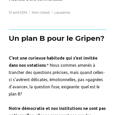
Posted
Categories
Tags
13 avril 2014
Non classé
Lausanne
on
Un plan B pour le Gripen?
C’est une curieuse habitude qui s’est invitée
dans nos votations
.* Nous sommes amenés à
trancher des questions précises, mais quand celles-
ci s’avèrent délicates, émotionnelles, pas «gagnées
d’avance», la question fuse, exigeante: quel est le
plan B?
Notre démocratie et nos institutions ne sont pas