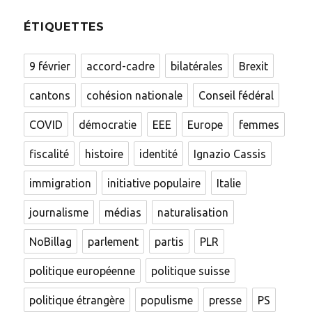
ÉTIQUETTES
9 février
accord-cadre
bilatérales
Brexit
cantons
cohésion nationale
Conseil fédéral
COVID
démocratie
EEE
Europe
femmes
fiscalité
histoire
identité
Ignazio Cassis
immigration
initiative populaire
Italie
journalisme
médias
naturalisation
NoBillag
parlement
partis
PLR
politique européenne
politique suisse
politique étrangère
populisme
presse
PS