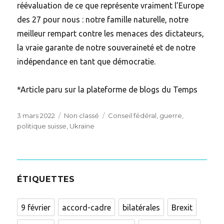
réévaluation de ce que représente vraiment l’Europe
des 27 pour nous : notre famille naturelle, notre
meilleur rempart contre les menaces des dictateurs,
la vraie garante de notre souveraineté et de notre
indépendance en tant que démocratie.
*Article paru sur la plateforme de blogs du Temps
Posted
Categories
Tags
3 mars 2022
Non classé
Conseil fédéral
,
guerre
,
on
politique suisse
,
Ukraine
ÉTIQUETTES
9 février
accord-cadre
bilatérales
Brexit