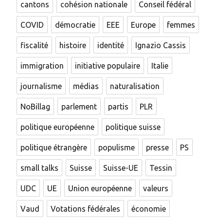
cantons
cohésion nationale
Conseil fédéral
COVID
démocratie
EEE
Europe
femmes
fiscalité
histoire
identité
Ignazio Cassis
immigration
initiative populaire
Italie
journalisme
médias
naturalisation
NoBillag
parlement
partis
PLR
politique européenne
politique suisse
politique étrangère
populisme
presse
PS
small talks
Suisse
Suisse-UE
Tessin
UDC
UE
Union européenne
valeurs
Vaud
Votations fédérales
économie