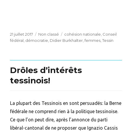
Posted
Categories
Tags
21 juillet 2017
Non classé
cohésion nationale
,
Conseil
on
fédéral
,
démocratie
,
Didier Burkhalter
,
femmes
,
Tessin
Drôles d’intérêts
tessinois!
La plupart des Tessinois en sont persuadés: la Berne
fédérale ne comprend rien à la politique tessinoise.
Ce que l’on peut dire, après l’annonce du parti
libéral-cantonal de ne proposer que Ignazio Cassis