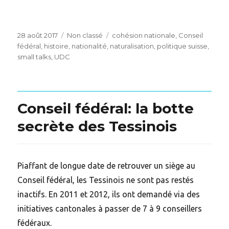
Posted
Categories
Tags
28 août 2017
Non classé
cohésion nationale
,
Conseil
on
fédéral
,
histoire
,
nationalité
,
naturalisation
,
politique suisse
,
small talks
,
UDC
Conseil fédéral: la botte
secrète des Tessinois
Piaffant de longue date de retrouver un siège au
Conseil fédéral, les Tessinois ne sont pas restés
inactifs. En 2011 et 2012, ils ont demandé via des
initiatives cantonales à passer de 7 à 9 conseillers
fédéraux.