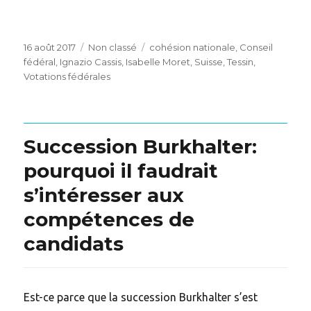
Posted
Categories
Tags
16 août 2017
Non classé
cohésion nationale
,
Conseil
on
fédéral
,
Ignazio Cassis
,
Isabelle Moret
,
Suisse
,
Tessin
,
Votations fédérales
Succession Burkhalter:
pourquoi il faudrait
s’intéresser aux
compétences de
candidats
Est-ce parce que la succession Burkhalter s’est