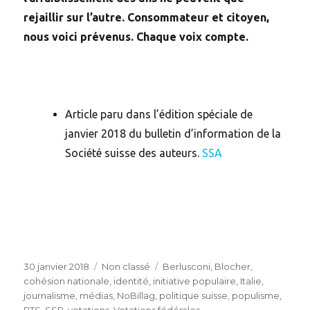
rejaillir sur l’autre. Consommateur et citoyen,
nous voici prévenus. Chaque voix compte.
Article paru dans l’édition spéciale de
janvier 2018 du bulletin d’information de la
Société suisse des auteurs.
SSA
Posted
Categories
Tags
30 janvier 2018
Non classé
Berlusconi
,
Blocher
,
on
cohésion nationale
,
identité
,
initiative populaire
,
Italie
,
journalisme
,
médias
,
NoBillag
,
politique suisse
,
populisme
,