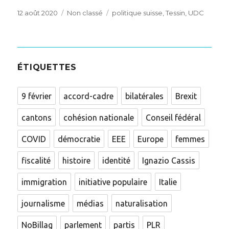
Posted
Categories
Tags
12 août 2020
Non classé
politique suisse
,
Tessin
,
UDC
on
ÉTIQUETTES
9 février
accord-cadre
bilatérales
Brexit
cantons
cohésion nationale
Conseil fédéral
COVID
démocratie
EEE
Europe
femmes
fiscalité
histoire
identité
Ignazio Cassis
immigration
initiative populaire
Italie
journalisme
médias
naturalisation
NoBillag
parlement
partis
PLR