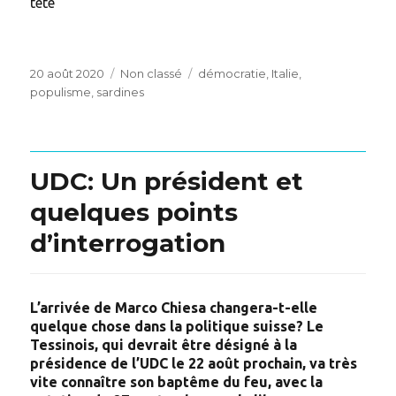
tête
Posted
Categories
Tags
20 août 2020
Non classé
démocratie
,
Italie
,
on
populisme
,
sardines
UDC: Un président et
quelques points
d’interrogation
L’arrivée de Marco Chiesa changera-t-elle
quelque chose dans la politique suisse? Le
Tessinois, qui devrait être désigné à la
présidence de l’UDC le 22 août prochain, va très
vite connaître son baptême du feu, avec la