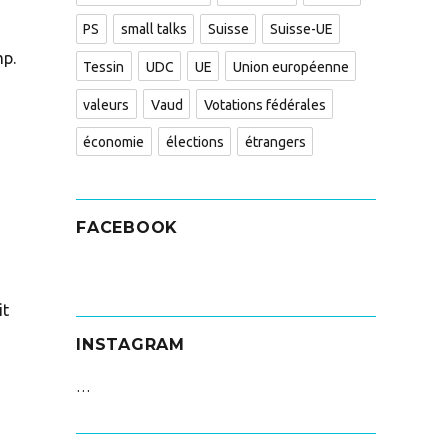
PS
small talks
Suisse
Suisse-UE
mp.
Tessin
UDC
UE
Union européenne
valeurs
Vaud
Votations fédérales
économie
élections
étrangers
FACEBOOK
it
INSTAGRAM
…