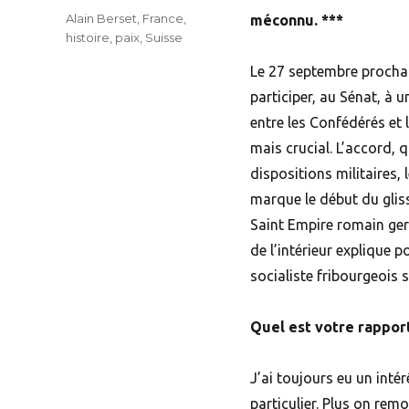
Tags
Alain Berset
,
France
,
méconnu. ***
histoire
,
paix
,
Suisse
Le 27 septembre prochain
participer, au Sénat, à 
entre les Confédérés et
mais crucial. L’accord, 
dispositions militaires,
marque le début du glis
Saint Empire romain ger
de l’intérieur explique 
socialiste fribourgeois s
Quel est votre rapport
J’ai toujours eu un intér
particulier. Plus on rem