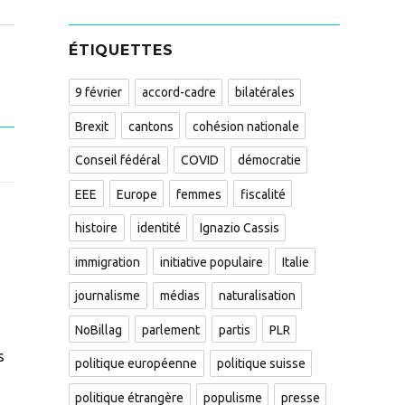
ÉTIQUETTES
9 février
accord-cadre
bilatérales
Brexit
cantons
cohésion nationale
Conseil fédéral
COVID
démocratie
EEE
Europe
femmes
fiscalité
histoire
identité
Ignazio Cassis
immigration
initiative populaire
Italie
journalisme
médias
naturalisation
NoBillag
parlement
partis
PLR
s
politique européenne
politique suisse
politique étrangère
populisme
presse