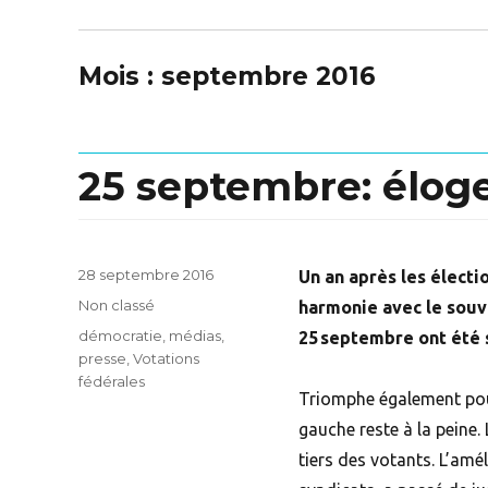
Mois :
septembre 2016
25 septembre: éloge
Posted
28 septembre 2016
Un an après les électi
on
Categories
Non classé
harmonie avec le souv
Tags
démocratie
,
médias
,
25 septembre ont été 
presse
,
Votations
fédérales
Triomphe également pour
gauche reste à la peine.
tiers des votants. L’amél