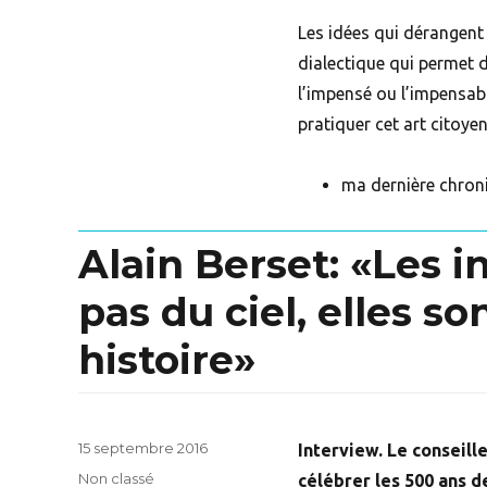
Les idées qui dérangent 
dialectique qui permet d
l’impensé ou l’impensable
pratiquer cet art citoye
ma dernière chron
Alain Berset: «Les 
pas du ciel, elles so
histoire»
Posted
15 septembre 2016
Interview. Le conseill
on
Categories
Non classé
célébrer les 500 ans d