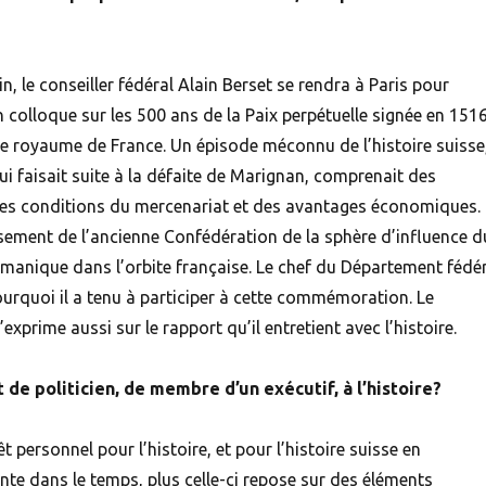
, le conseiller fédéral Alain Berset se rendra à Paris pour
un colloque sur les 500 ans de la Paix perpétuelle signée en 151
 le royaume de France. Un épisode méconnu de l’histoire suisse
qui faisait suite à la défaite de Marignan, comprenait des
 les conditions du mercenariat et des avantages économiques. I
sement de l’ancienne Confédération de la sphère d’influence d
manique dans l’orbite française. Le chef du Département fédér
pourquoi il a tenu à participer à cette commémoration. Le
’exprime aussi sur le rapport qu’il entretient avec l’histoire.
 de politicien, de membre d’un exécutif, à l’histoire?
êt personnel pour l’histoire, et pour l’histoire suisse en
onte dans le temps, plus celle-ci repose sur des éléments