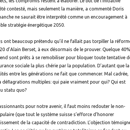
ts, les compromis restent à élaborer. Le but de l’initiative
été contesté, mais seulement la manière, a commenté Doris
manche ne saurait être interprété comme un encouragement à
able stratégie énergétique 2050.
ont beaucoup prétendu qu’il ne fallait pas torpiller la réform
020 d’Alain Berset, à eux désormais de le prouver. Quelque 40
end sont prêts à se remobiliser pour bloquer toute tentative d
ance sociale la plus chérie par la population. D’autant que la
lités entre les générations ne fait que commencer. Mal cadrée,
à déﬂagrations multiples: qui paie vraiment pour qui? Qui est
 du statu quo?
ssionnants pour notre avenir, il faut moins redouter le non-
pulaire (que tout le système suisse s’efforce d’honorer
lissement de la capacité de contradiction. L’objection témoign