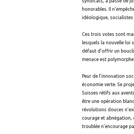
syndicats, a passé de ju
honorables. Il n’empêche
idéologique, socialistes
Ces trois votes sont mar
lesquels la nouvelle loi
défaut d’offrir un boucl
menace est polymorphe
Peur de l’innovation soc
économie verte. Se proje
Suisses rétifs aux avent
être une opération blanc
révolutions douces n’exi
courage et abnégation, d
troublée n’encourage pa