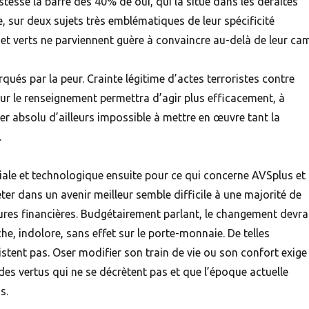
stesse la barre des 40% de oui, qui la situe dans les défaites
, sur deux sujets très emblématiques de leur spécificité
 et verts ne parviennent guère à convaincre au-delà de leur ca
qués par la peur. Crainte légitime d’actes terroristes contre
 sur le renseignement permettra d’agir plus efficacement, à
ier absolu d’ailleurs impossible à mettre en œuvre tant la
.
iale et technologique ensuite pour ce qui concerne AVSplus et
ter dans un avenir meilleur semble difficile à une majorité de
ures financières. Budgétairement parlant, le changement devra
he, indolore, sans effet sur le porte-monnaie. De telles
stent pas. Oser modifier son train de vie ou son confort exige
es vertus qui ne se décrètent pas et que l’époque actuelle
s.