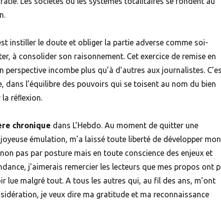
atie. Les sociétés ou les systèmes totalitaires se fondent au
n.
st instiller le doute et obliger la partie adverse comme soi-
, à consolider son raisonnement. Cet exercice de remise en
 perspective incombe plus qu’à d’autres aux journalistes. C’e
, dans l’équilibre des pouvoirs qui se toisent au nom du bien
la réﬂexion.
ère chronique
dans L’Hebdo. Au moment de quitter une
 joyeuse émulation, m’a laissé toute liberté de développer mon
, non pas par posture mais en toute conscience des enjeux et
ndance, j’aimerais remercier les lecteurs que mes propos ont 
r lue malgré tout. A tous les autres qui, au fil des ans, m’ont
sidération, je veux dire ma gratitude et ma reconnaissance