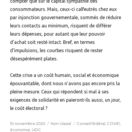
compter que sur le capital sympathie des
consommateurs. Mais, ceux-ci calfeutrés chez eux
par injonction gouvernementale, sommés de réduire
leurs contacts au minimum, risquent de différer
leurs dépenses, pour autant que leur pouvoir
d’achat soit resté intact. Bref, en termes
d’impulsions, les courbes risquent de rester
désespérément plates.
Cette crise a un coût humain, social et économique
épouvantable, dont nous n’avons pas encore pris la
pleine mesure. Ceux qui répondent si mal à ses
exigences de solidarité en paieront-ils aussi, un jour,
le coût électoral ?
Posted
Categories
Tags
10 novembre 2020
Non classé
Conseil fédéral
,
COVID
,
on
économie
,
UDC