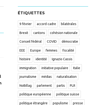
ÉTIQUETTES
9 février
accord-cadre
bilatérales
Brexit
cantons
cohésion nationale
Conseil fédéral
COVID
démocratie
EEE
Europe
femmes
fiscalité
histoire
identité
Ignazio Cassis
immigration
initiative populaire
Italie
l
journalisme
médias
naturalisation
n
NoBillag
parlement
partis
PLR
politique européenne
politique suisse
politique étrangère
populisme
presse