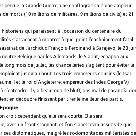
nt perçue la Grande Guerre, une conflagration d’une ampleur
 de morts (10 millions de militaires, 9 millions de civils) et 21
 historiens qui paraissent à l’occasion du centenaire du
lités s’attachent à montrer à quel point l’enchaînement fatal
assinat de l’archiduc François-Ferdinand à Sarajevo, le 28 jui
la neutre Belgique par les Allemands, le 5 août, échappa aux
long mois de juillet, les chancelleries s’agitent pour éviter la
 emploient jusqu’au bout. Les trois empereurs cousins (le tsar
llaume II et le roi d’Angleterre, empereur des Indes George V)
 à s’entendre. Il y a beaucoup de bluff, pas mal de paranoïa do
ent en découdre finissent par tirer le meilleur des partis.
e Epoque
on croit cependant qu’elle sera courte. Elle sera
, avec un front stagnant, et l’on s’apercevra assez vite que,
rises diplomatiques, malgré les rodomontades militaristes d