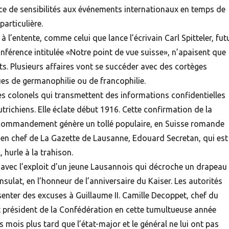
nce de sensibilités aux événements internationaux en temps de
particulière.
 à l’entente, comme celui que lance l’écrivain Carl Spitteler, fut
onférence intitulée «Notre point de vue
suisse
», n’apaisent que
ts. Plusieurs affaires vont se succéder avec des cortèges
es de germanophilie ou de francophilie.
 des colonels qui transmettent des informations confidentielles
richiens. Elle éclate début 1916. Cette confirmation de la
commandement génère un tollé populaire, en
Suisse
romande
r en chef de La Gazette de Lausanne, Edouard Secretan, qui est
, hurle à la trahison.
avec l’exploit d’un jeune Lausannois qui décroche un drapeau
nsulat, en l’honneur de l’anniversaire du Kaiser. Les autorités
enter des excuses à Guillaume II. Camille Decoppet, chef du
t président de la Confédération en cette tumultueuse année
mois plus tard que l’état-major et le général ne lui ont pas