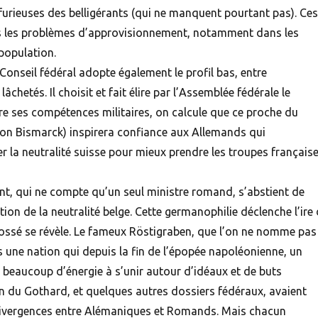
 furieuses des belligérants (qui ne manquent pourtant pas). Ces
s les problèmes d’approvisionnement, notamment dans les
 population.
e Conseil fédéral adopte également le profil bas, entre
âchetés. Il choisit et fait élire par l’Assemblée fédérale le
tre ses compétences militaires, on calcule que ce proche du
 von Bismarck) inspirera confiance aux Allemands qui
r la neutralité
suisse
pour mieux prendre les troupes français
t, qui ne compte qu’un seul ministre romand, s’abstient de
tion de la neutralité belge. Cette germanophilie déclenche l’ire
ossé se révèle. Le fameux Röstigraben, que l’on ne nomme pas
s une nation qui depuis la fin de l’épopée napoléonienne, un
is beaucoup d’énergie à s’unir autour d’idéaux et de buts
du Gothard, et quelques autres dossiers fédéraux, avaient
divergences entre Alémaniques et Romands. Mais chacun