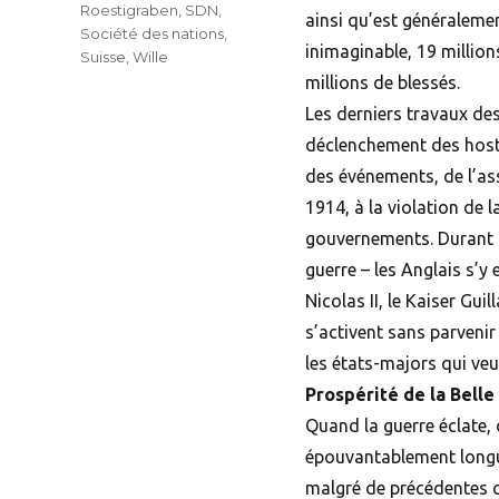
Roestigraben
,
SDN
,
ainsi qu’est généraleme
Société des nations
,
inimaginable, 19 millions
Suisse
,
Wille
millions de blessés.
Les derniers travaux des
déclenchement des hosti
des événements, de l’ass
1914, à la violation de 
gouvernements. Durant le 
guerre – les Anglais s’y
Nicolas II, le Kaiser Gui
s’activent sans parvenir
les états-majors qui veul
Prospérité de la Bell
Quand la guerre éclate, 
épouvantablement longue
malgré de précédentes c