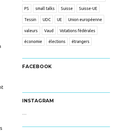
PS
small talks
Suisse
Suisse-UE
Tessin
UDC
UE
Union européenne
valeurs
Vaud
Votations fédérales
économie
élections
étrangers
n
FACEBOOK
nt
INSTAGRAM
…
es