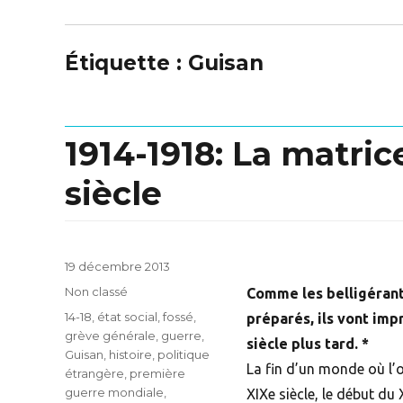
Étiquette :
Guisan
1914-1918: La matric
siècle
Posted
19 décembre 2013
on
Categories
Non classé
Comme les belligérant
Tags
14-18
,
état social
,
fossé
,
préparés, ils vont imp
grève générale
,
guerre
,
siècle plus tard. *
Guisan
,
histoire
,
politique
La fin d’un monde où l’o
étrangère
,
première
guerre mondiale
,
XIXe siècle, le début du 