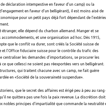
s de déclaration intempestive en faveur d’un camp) ou la
 d’engagement en faveur d’un belligérant), il est moins aisé de
économique pour un petit pays déjà fort dépendant de l’extérie
ment.
é étranger, elle dépend du charbon allemand. Manger et se
es accommodements, et une organisation ad hoc. Dès 1915,
pte que le conflit va durer, sont créés la Société
suisse
de
et l’Office fiduciaire
suisse
pour le contrôle du trafic des
de centraliser les demandes d’importations, se procurer les
à ce que cellesci ne soient pas réexportées vers un belligérant.
ructures, qui traitent chacune avec un camp, ne fait guère
cardée en «Société de la souveraineté suspendue».
istoriens, que le secret des affaires est érigé peu à peu au rang
qu’il ne quittera pas une fois la paix revenue. La discrétion doit
x nobles principes d’impartialité que commande la neutralité 