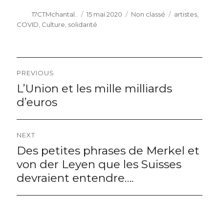
Author
Posted
Categories
Tags
17CTMchantal..
15 mai 2020
Non classé
artistes
,
on
COVID
,
Culture
,
solidarité
Navigation
PREVIOUS
de
L’Union et les mille milliards
Previous
post:
d’euros
l’article
NEXT
Des petites phrases de Merkel et
Next
post:
von der Leyen que les Suisses
devraient entendre….