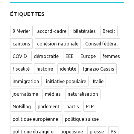
ÉTIQUETTES
9 février
accord-cadre
bilatérales
Brexit
cantons
cohésion nationale
Conseil fédéral
COVID
démocratie
EEE
Europe
femmes
fiscalité
histoire
identité
Ignazio Cassis
immigration
initiative populaire
Italie
journalisme
médias
naturalisation
NoBillag
parlement
partis
PLR
politique européenne
politique suisse
politique étrangère
populisme
presse
PS