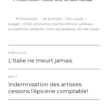
Author
Posted
Categories
Tags
17CTMchantal..
28 avril 2020
Non classé
on
budget
,
COVID
,
économie
,
marché intérieur
,
politique
européenne
,
solidarité
,
Union européenne
,
Von der Leyen
Navigation
PREVIOUS
de
L’Italie ne meurt jamais
Previous
post:
l’article
NEXT
Indemnisation des artistes:
Next
post:
cessons l’épicerie comptable!