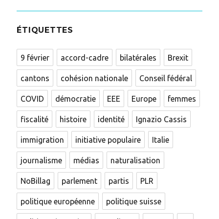
ÉTIQUETTES
9 février
accord-cadre
bilatérales
Brexit
cantons
cohésion nationale
Conseil fédéral
COVID
démocratie
EEE
Europe
femmes
fiscalité
histoire
identité
Ignazio Cassis
immigration
initiative populaire
Italie
journalisme
médias
naturalisation
NoBillag
parlement
partis
PLR
politique européenne
politique suisse