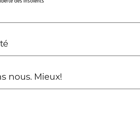
liberté des insolents
té
s nous. Mieux!