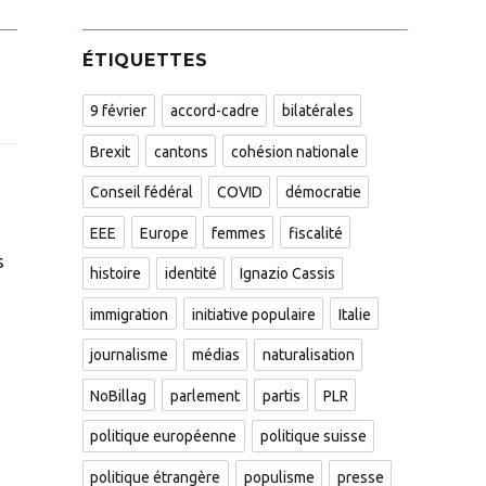
ÉTIQUETTES
9 février
accord-cadre
bilatérales
Brexit
cantons
cohésion nationale
Conseil fédéral
COVID
démocratie
EEE
Europe
femmes
fiscalité
s
histoire
identité
Ignazio Cassis
immigration
initiative populaire
Italie
journalisme
médias
naturalisation
NoBillag
parlement
partis
PLR
politique européenne
politique suisse
politique étrangère
populisme
presse