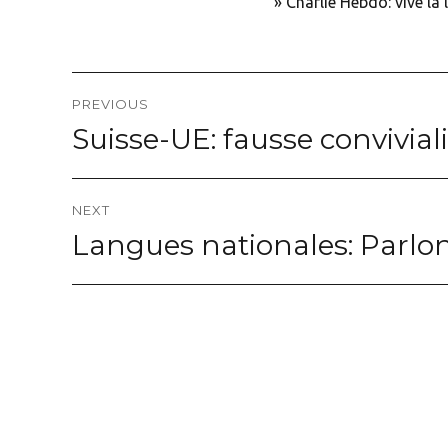
»
Charlie Hebdo: vive la 
Navigation
PREVIOUS
de
Suisse-UE: fausse conviviali
Previous
post:
l’article
NEXT
Langues nationales: Parlon
Next
post: