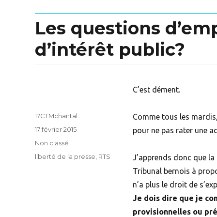
Les questions d’emp
d’intérêt public?
C’est dément.
Author
17CTMchantal..
Comme tous les mardis, j
Posted
17 février 2015
pour ne pas rater une ac
on
Categories
Non classé
Tags
liberté de la presse
,
RTS
J’apprends donc que la 
Tribunal bernois à prop
n’a plus le droit de s’ex
Je dois dire que je c
provisionnelles ou pré