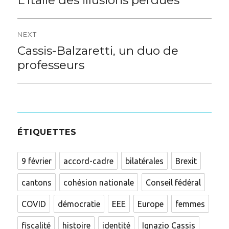
L’Italie des illusions perdues
post:
l’article
NEXT
Cassis-Balzaretti, un duo de
Next
post:
professeurs
ÉTIQUETTES
9 février
accord-cadre
bilatérales
Brexit
cantons
cohésion nationale
Conseil fédéral
COVID
démocratie
EEE
Europe
femmes
fiscalité
histoire
identité
Ignazio Cassis