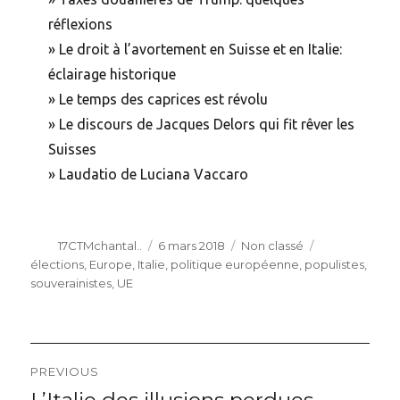
réflexions
»
Le droit à l’avortement en Suisse et en Italie:
éclairage historique
»
Le temps des caprices est révolu
»
Le discours de Jacques Delors qui fit rêver les
Suisses
»
Laudatio de Luciana Vaccaro
Author
Posted
Categories
Tags
17CTMchantal..
6 mars 2018
Non classé
on
élections
,
Europe
,
Italie
,
politique européenne
,
populistes
,
souverainistes
,
UE
Navigation
PREVIOUS
de
Previous