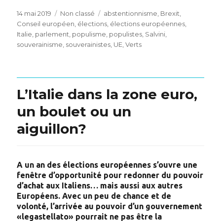
Posted
Categories
Tags
14 mai 2019
Non classé
abstentionnisme
,
Brexit
,
on
Conseil européen
,
élections
,
élections européennes
,
Italie
,
parlement
,
populisme
,
populistes
,
Salvini
,
souverainisme
,
souverainistes
,
UE
,
Verts
L’Italie dans la zone euro,
un boulet ou un
aiguillon?
A
un an des élections européennes s’ouvre une
fenêtre d’opportunité pour redonner du pouvoir
d’achat aux Italiens… mais aussi aux autres
Européens. Avec un peu de chance et de
volonté, l’arrivée au pouvoir d’un gouvernement
«legastellato» pourrait ne pas être la