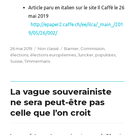
Article paru en italien sur le site Il Caffè le 26
mai 2019
http://epaper2.caffe.ch/ee/ilca/_main_/201
9/05/26/002/
Posted
Categories
Tags
26 mai 2019
Non classé
Barnier
,
Commission
,
on
élections
,
élections européennes
,
Juncker
,
populistes
,
Suisse
,
Timmermans
La vague souverainiste
ne sera peut-être pas
celle que l’on croit