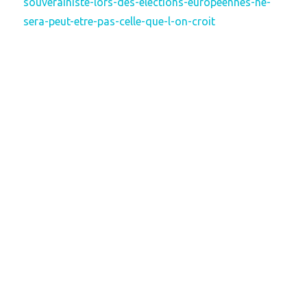
souverainiste-lors-des-elections-europeennes-ne-
sera-peut-etre-pas-celle-que-l-on-croit