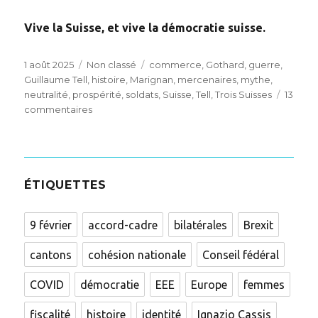
Vive la Suisse, et vive la démocratie suisse.
Posted
Categories
Tags
1 août 2025
Non classé
commerce
,
Gothard
,
guerre
,
on
Guillaume Tell
,
histoire
,
Marignan
,
mercenaires
,
mythe
,
neutralité
,
prospérité
,
soldats
,
Suisse
,
Tell
,
Trois Suisses
13
sur
commentaires
La
Suisse
et
ses
voisins
ÉTIQUETTES
européens,
une
9 février
accord-cadre
bilatérales
Brexit
perspective
historique
cantons
cohésion nationale
Conseil fédéral
de
longue
COVID
démocratie
EEE
Europe
femmes
durée
fiscalité
histoire
identité
Ignazio Cassis