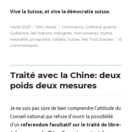
Vive la Suisse, et vive la démocratie suisse.
Posted
Categories
Tags
1 août 2025
Non classé
commerce
,
Gothard
,
guerre
,
on
Guillaume Tell
,
histoire
,
Marignan
,
mercenaires
,
mythe
,
neutralité
,
prospérité
,
soldats
,
Suisse
,
Tell
,
Trois Suisses
13
sur
commentaires
La
Suisse
et
ses
Traité avec la Chine: deux
voisins
européens,
poids deux mesures
une
perspective
historique
de
Je ne suis pas sûre de bien comprendre l’attitude du
longue
Conseil national qui refuse d’ouvrir la possibilité
durée
d’un
referendum facultatif sur le traité de libre-