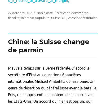
o_il_rischio_di_trovarci_ai_margini/
Posted
Categories
Tags
27 octobre 2013
Non classé
9 février
,
commerce
,
on
fiscalité
,
initiative populaire
,
Suisse-UE
,
Votations fédérales
Chine: la Suisse change
de parrain
Mauvais temps sur la Berne fédérale. D’abord le
secrétaire d’Etat aux questions financières
internationales Michael Ambühl a démissionné. Un
genre de désertion du général juste avant la bataille.
Puis, on a appris enfin le contenu de l’accord avec
les Etats-Unis. Un accord qui n’en est pas un, qui