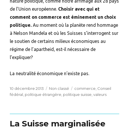
nature politique, comme notre arrimage aux 28 pays
de l’Union européenne.
Choisir avec qui et
comment on commerce est éminement un choix
politique.
Au moment où la planète rend hommage
à Nelson Mandela et où les Suisses s’interrogent sur
le soutien de certains milieux économiques au
régime de l’apartheid, est-il nécessaire de
l’expliquer?
La neutralité économique n’existe pas.
Posted
Categories
Tags
10 décembre 2013
Non classé
commerce
,
Conseil
on
fédéral
,
politique étrangère
,
politique suisse
,
valeurs
La Suisse marginalisée