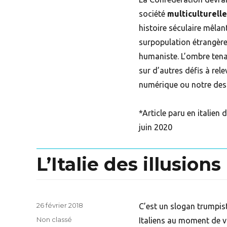
société
multiculturell
histoire séculaire mêlan
surpopulation étrangère 
humaniste. L’ombre tena
sur d’autres défis à relev
numérique ou notre dest
*Article paru en italien 
juin 2020
L’Italie des illusion
Posted
26 février 2018
C’est un slogan trumpis
on
Categories
Non classé
Italiens au moment de vot