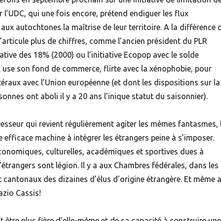
r l’UDC, qui une fois encore, prétend endiguer les flux
aux autochtones la maîtrise de leur territoire. A la différence 
articule plus de chiffres, comme l’ancien président du PLR
tiative des 18% (2000) ou l’initiative Ecopop avec le solde
C use son fond de commerce, flirte avec la xénophobie, pour
téraux avec l’Union européenne (et dont les dispositions sur la
sonnes ont aboli il y a 20 ans l’inique statut du saisonnier).
esseur qui revient régulièrement agiter les mêmes fantasmes, 
e efficace machine à intégrer les étrangers peine à s’imposer.
économiques, culturelles, académiques et sportives dues à
étrangers sont légion. Il y a aux Chambres fédérales, dans les
cantonaux des dizaines d’élus d’origine étrangère. Et même 
azio Cassis!
 être plus fière d’elle-même et de sa capacité à construire une