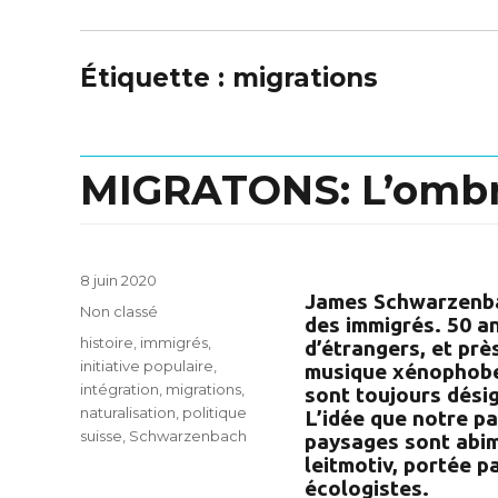
Étiquette :
migrations
MIGRATONS: L’omb
Posted
8 juin 2020
James Schwarzenbac
on
Categories
Non classé
des immigrés. 50 an
Tags
histoire
,
immigrés
,
d’étrangers, et prè
initiative populaire
,
musique xénophobe 
intégration
,
migrations
,
sont toujours dési
naturalisation
,
politique
L’idée que notre p
suisse
,
Schwarzenbach
paysages sont abim
leitmotiv, portée p
écologistes.