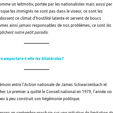
comme un leitmotiv, portée par les nationalistes mais aussi par
rsque les immigrés ne sont pas dans le viseur, ce sont les
ubissent ce climat d’hostilité latente et servent de boucs
mmes ainsi jamais responsables de nos problèmes, ce sont
les
âchent notre petit paradis
.
e emportera-t-elle les bilatérales?
 témoin entre l’Action nationale de James Schwarzenbach et
er. Le premier a quitté le Conseil national en 1979, l’année où 
peu à peu construit son hégémonie politique.
erons en septembre prochain sur une initiative de limitation d