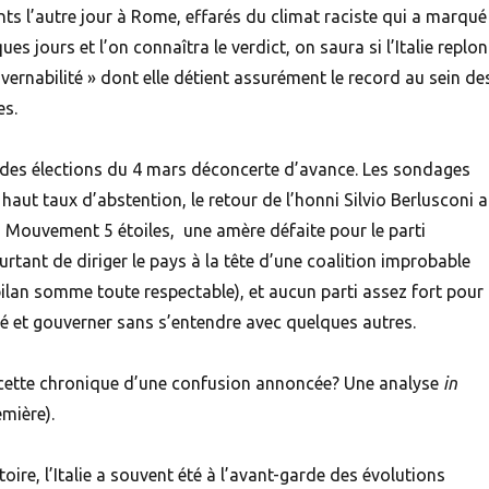
s l’autre jour à Rome, effarés du climat raciste qui a marqué
s jours et l’on connaîtra le verdict, on saura si l’Italie replo
vernabilité » dont elle détient assurément le record au sein de
s.
ue des élections du 4 mars déconcerte d’avance. Les sondages
aut taux d’abstention, le retour de l’honni Silvio Berlusconi 
u Mouvement 5 étoiles, une amère défaite pour le parti
rtant de diriger le pays à la tête d’une coalition improbable
ilan somme toute respectable), et aucun parti assez fort pour
té et gouverner sans s’entendre avec quelques autres.
ette chronique d’une confusion annoncée? Une analyse
in
emière).
toire, l’Italie a souvent été à l’avant-garde des évolutions