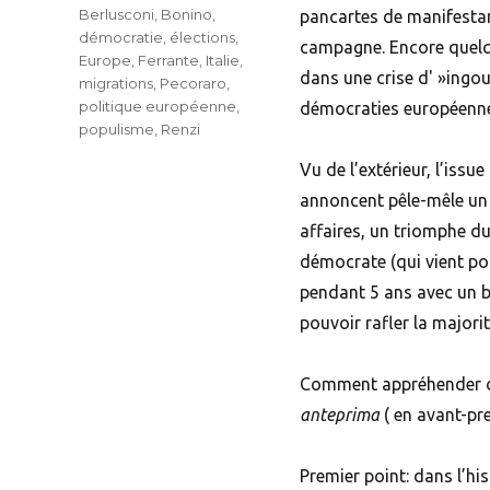
Tags
Berlusconi
,
Bonino
,
pancartes de manifestant
démocratie
,
élections
,
campagne. Encore quelque
Europe
,
Ferrante
,
Italie
,
dans une crise d' »ingou
migrations
,
Pecoraro
,
politique européenne
,
démocraties européenne
populisme
,
Renzi
Vu de l’extérieur, l’iss
annoncent pêle-mêle un h
affaires, un triomphe d
démocrate (qui vient pou
pendant 5 ans avec un b
pouvoir rafler la majori
Comment appréhender c
anteprima
( en avant-pr
Premier point: dans l’his