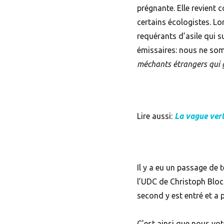
prégnante. Elle revient 
certains écologistes. Lo
requérants d’asile qui s
émissaires: nous ne so
méchants étrangers qui g
Lire aussi:
La vague vert
Il y a eu un passage de
l’UDC de Christoph Bloch
second y est entré et a 
C’est ainsi que nous vot