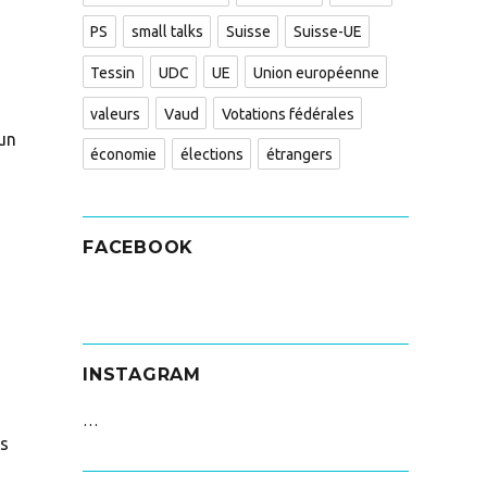
PS
small talks
Suisse
Suisse-UE
Tessin
UDC
UE
Union européenne
valeurs
Vaud
Votations fédérales
 un
économie
élections
étrangers
FACEBOOK
INSTAGRAM
…
ys