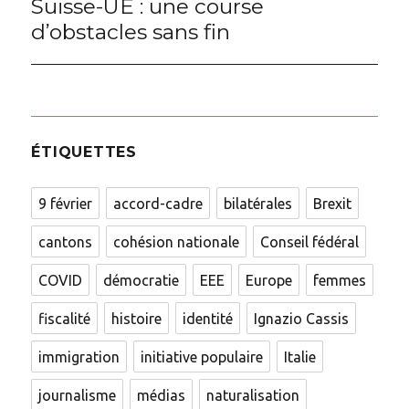
Suisse-UE : une course
Next
post:
d’obstacles sans fin
ÉTIQUETTES
9 février
accord-cadre
bilatérales
Brexit
cantons
cohésion nationale
Conseil fédéral
COVID
démocratie
EEE
Europe
femmes
fiscalité
histoire
identité
Ignazio Cassis
immigration
initiative populaire
Italie
journalisme
médias
naturalisation