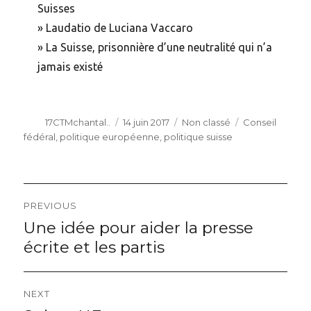
Suisses
»
Laudatio de Luciana Vaccaro
»
La Suisse, prisonnière d’une neutralité qui n’a
jamais existé
Author
Posted
Categories
Tags
17CTMchantal..
14 juin 2017
Non classé
Conseil
on
fédéral
,
politique européenne
,
politique suisse
Navigation
PREVIOUS
de
Une idée pour aider la presse
Previous
post:
écrite et les partis
l’article
NEXT