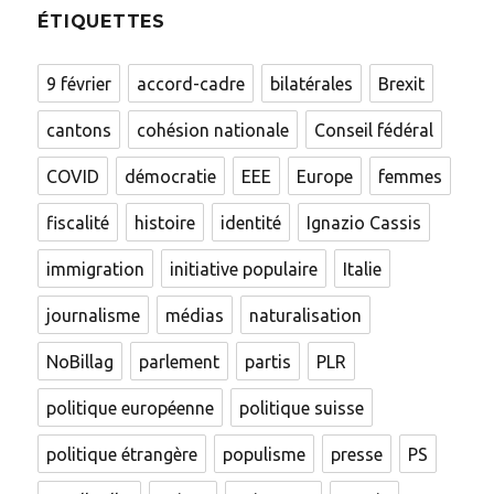
ÉTIQUETTES
9 février
accord-cadre
bilatérales
Brexit
cantons
cohésion nationale
Conseil fédéral
COVID
démocratie
EEE
Europe
femmes
fiscalité
histoire
identité
Ignazio Cassis
immigration
initiative populaire
Italie
journalisme
médias
naturalisation
NoBillag
parlement
partis
PLR
politique européenne
politique suisse
politique étrangère
populisme
presse
PS