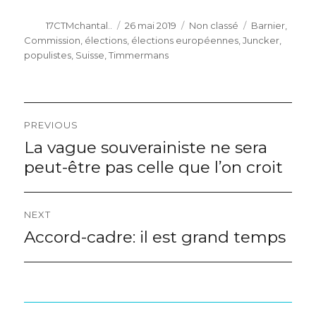
Author
Posted
Categories
Tags
17CTMchantal..
26 mai 2019
Non classé
Barnier
,
on
Commission
,
élections
,
élections européennes
,
Juncker
,
populistes
,
Suisse
,
Timmermans
Navigation
PREVIOUS
de
La vague souverainiste ne sera
Previous
post:
peut-être pas celle que l’on croit
l’article
NEXT
Accord-cadre: il est grand temps
Next
post: