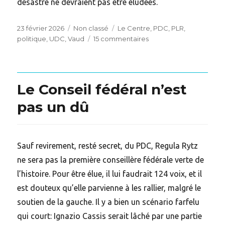
désastre ne devraient pas être éludées.
Posted
Categories
Tags
23 février 2026
Non classé
Le Centre
,
PDC
,
PLR
,
on
sur
politique
,
UDC
,
Vaud
15 commentaires
Affaire
Dittli :
aux
origines
Le Conseil fédéral n’est
politiciennes
d’un
pas un dû
monumental
petchi
Sauf revirement, resté secret, du PDC, Regula Rytz
ne sera pas la première conseillère fédérale verte de
l’histoire. Pour être élue, il lui faudrait 124 voix, et il
est douteux qu’elle parvienne à les rallier, malgré le
soutien de la gauche. Il y a bien un scénario farfelu
qui court: Ignazio Cassis serait lâché par une partie