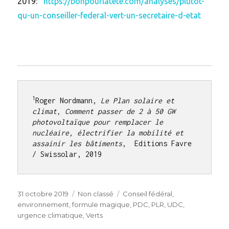
2019:
https://bonpourlatete.com/analyses/plutot-
qu-un-conseiller-federal-vert-un-secretaire-d-etat
1
Roger Nordmann, 
Le Plan solaire et 
climat, Comment passer de 2 à 50 GW 
photovoltaïque pour remplacer le 
nucléaire, électrifier la mobilité et 
assainir les bâtiments
,  Editions Favre 
/ Swissolar, 2019
Posted
Categories
Tags
31 octobre 2019
Non classé
Conseil fédéral
,
on
environnement
,
formule magique
,
PDC
,
PLR
,
UDC
,
urgence climatique
,
Verts