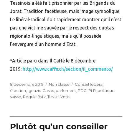
Tessinois a été fait prisonnier par les Brigands du
Jorat. Tradition facétieuse, mais image symbolique.
Le libéral-radical doit rapidement montrer qu’il n’est
pas une victime sauvée par le respect des quotas
régionalo-linguistiques, mais qu’il possède
l’envergure d’un homme d’Etat.
*Article paru dans Il Caffè le 8 décembre
2019:
http://www.caffe.ch/section/il_commento/
Posted
Categories
Tags
8 décembre 2019
Non classé
Conseil fédéral
,
on
élection
,
Ignazio Cassis
,
parlement
,
PDC
,
PLR
,
politique
suisse
,
Regula Rytz
,
Tessin
,
Verts
Plutôt qu’un conseiller