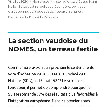
Posted
Categories
Tags
14 juillet 2020
Non classé
histoire
,
Ignazio Cassis
,
Karin
on
Keller-Sutter
,
Latins
,
politique étrangère
,
politique
européenne
,
politique suisse
,
Roberto Balzaretti
,
Romands
,
SDN
,
Tessin
,
votations
La section vaudoise du
NOMES, un terreau fertile
Commémorera-t-on l’an prochain le centenaire du
vote d’adhésion de la Suisse à la Société des
Nations (SDN), le 16 mai 1920? Le scrutin est
fondateur, il permet de comprendre pourquoi la
Suisse romande livre des résultats plus favorables à
l’intégration européenne. Dans ce premier après-