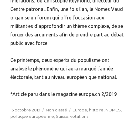
migrations, ou Christophe Reymond, directeur du
Centre patronal. Enfin, une fois l’an, le Nomes Vaud
organise un forum qui offre l’occasion aux
militant·es d’approfondir un thème complexe, de se
forger des arguments afin de prendre part au débat
public avec force.
Ce printemps, deux experts du populisme ont
analysé le phénomène qui aura marqué l’année
électorale, tant au niveau européen que national.
*Article paru dans le magazine europa.ch 2/2019
Posted
Categories
Tags
15 octobre 2019
Non classé
Europe
,
histoire
,
NOMES
,
on
politique européenne
,
Suisse
,
votations