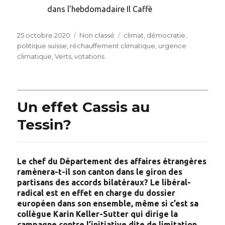
dans l’hebdomadaire Il Caffè
Posted
Categories
Tags
25 octobre 2020
Non classé
climat
,
démocratie
,
on
politique suisse
,
réchauffement climatique
,
urgence
climatique
,
Verts
,
votations
Un effet Cassis au
Tessin?
Le chef du Département des affaires étrangères
ramènera-t-il son canton dans le giron des
partisans des accords bilatéraux? Le libéral-
radical est en effet en charge du dossier
européen dans son ensemble, même si c’est sa
collègue Karin Keller-Sutter qui dirige la
campagne contre l’initiative dite de limitation.